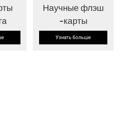
рты
Научные флэш
та
-карты
ше
Узнать больше