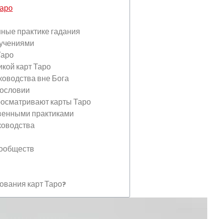
таро
нные практике гадания
 учениями
Таро
икой карт Таро
ководства вне Бога
гословии
росматривают карты Таро
венными практиками
ководства
сообществ
ования карт Таро?