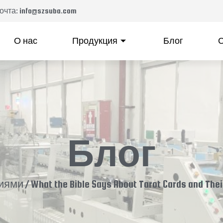
чта: info@szsuba.com
О нас
Продукция
Блог
С
Блог
иями
/ What the Bible Says About Tarot Cards and Their