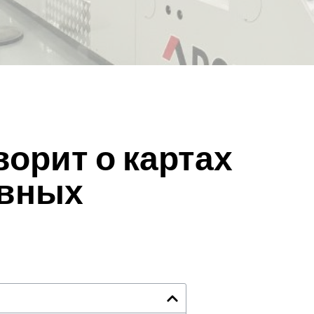
ворит о картах
овных