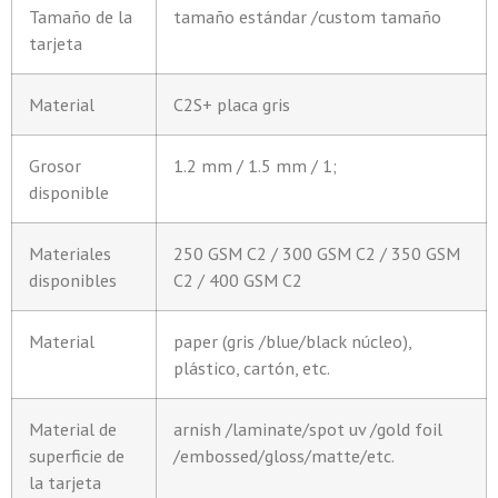
Tamaño de la
tamaño estándar /custom tamaño
tarjeta
Material
C2S+ placa gris
Grosor
1.2 mm / 1.5 mm / 1;
disponible
Materiales
250 GSM C2 / 300 GSM C2 / 350 GSM
disponibles
C2 / 400 GSM C2
Material
paper (gris /blue/black núcleo),
plástico, cartón, etc.
Material de
arnish /laminate/spot uv /gold foil
superficie de
/embossed/gloss/matte/etc.
la tarjeta