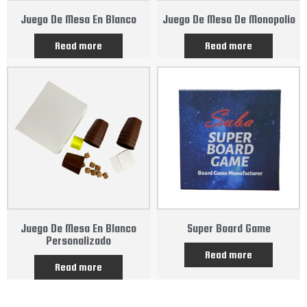
Juego De Mesa En Blanco
Juego De Mesa De Monopolio
Rated
Rated
0
0
Read more
Read more
out
out
of
of
5
5
Juego De Mesa En Blanco
Super Board Game
Personalizado
Rated
0
Read more
out
Rated
of
0
5
Read more
out
of
5