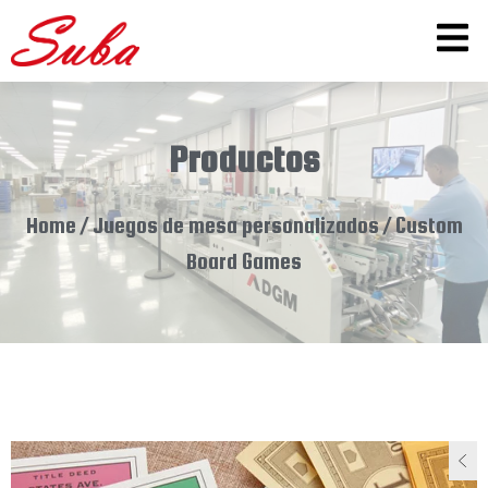
Productos
Home
/
Juegos de mesa personalizados
/ Custom
Board Games