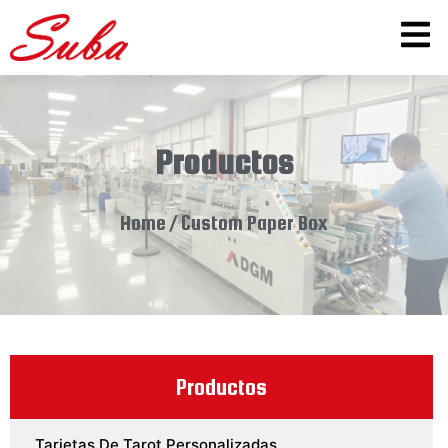
Productos
Home
/ Custom Paper Box
Productos
Tarjetas De Tarot Personalizadas